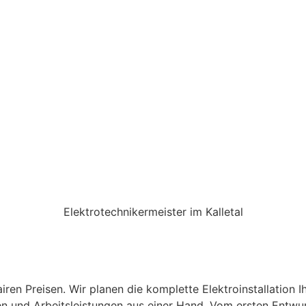
Elektro­techniker­meister im Kalletal
en Preisen. Wir planen die komplette Elektroinstallation I
en und Arbeitsleistungen aus einer Hand. Vom ersten Entwu